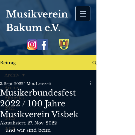
Musikverein
Bakum
e.V.
Beitrag
Archiv
3. Sept. 2022
1 Min. Lesezeit
Archiv
Musikerbundesfest
Aktuelles
2022 / 100 Jahre
2021
Musikverein Visbek
2022
Aktualisiert:
27. Nov. 2022
2023
und wir sind beim 