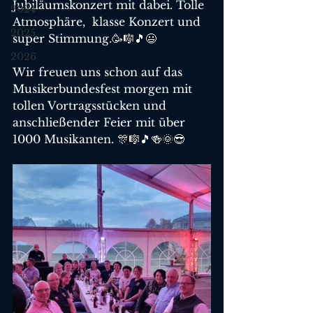
Jubiläumskonzert mit dabei. Tolle 
2024
Atmosphäre,  klasse Konzert und 
2025
super Stimmung.🥳🎼🎵😃
2026
Wir freuen uns schon auf das 
Musikerbundesfest morgen mit 
tollen Vortragsstücken und 
anschließender Feier mit über 
1000 Musikanten. 🎊🎼🎵🍻🌞😎