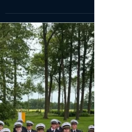
Kreisfeuerwehrfest in
Lüsche 2026 🚒
Am vergangenen Sonntag begleiteten
wir den Festmarsch beim
Kreisfeuerwehrfest der
@feuerwehr.luesche musikalisch. Nach
einem weiteren Lied im Festzelt ließen
wir den Tag mit ein paar
Kaltgetränken gemütlich ausklingen. 🎶
🍻