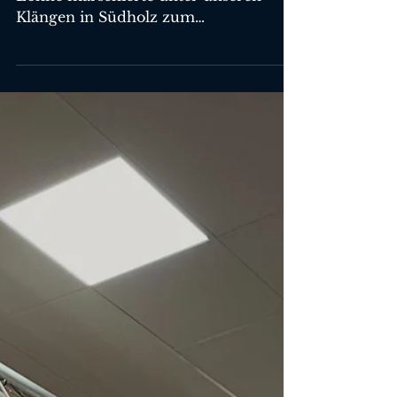
Bakum
Das 2. Bataillon des Schützenvereins
Lohne marschierte unter unseren
Klängen in Südholz zum
Kommandeur Werner Kuper. Dort
wurde zur Vorbereitung des Lohner
Schützenfestes die Bataillonsfahne
gehisst und die Festwoche eingeläutet.
Unsere Musiker Jan Gehring, Sonja
Schlotmann und Ute Gehring
erhielten aus der Hand des
Kommandeurs einen besonderen
Anstecker. Anschliessend unterhielten
wir die Schützen noch mit passender
Musik und wurden mit Essen und
Getränken gut verpflegt.