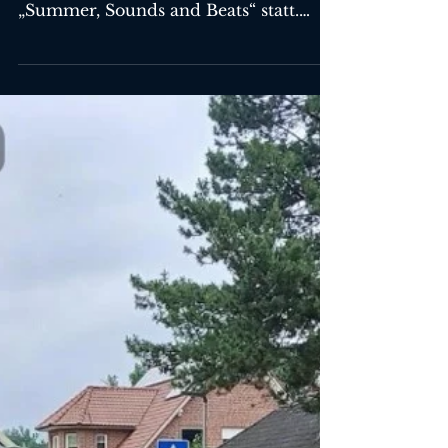
Sommerbühne 2026
Am vergangenen Freitag fand unsere
10. Sommerbühne unter dem Motto
„Summer, Sounds and Beats“ statt.
Aufgrund des Wetters wurde das
Konzert kurzfristig vom ursprünglich
geplanten Heimathof in die
Pausenhalle der St.-Johannesschule
Bakum verlegt. 🌧️ Mit Stücken wie
„Party Rock Anthem“ und einem
Medley aus der Filmmusik des
Musicals Wicked führte unser Dirigent
uns und das Publikum durch das
abwechslungsreiche Programm. 🎶
Zum Abschluss unserer Sommerbühne
durften wir gleich d