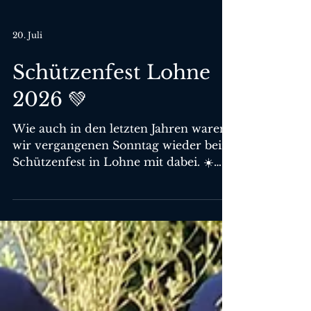
20. Juli
Schützenfest Lohne
2026 💚
Wie auch in den letzten Jahren waren
wir vergangenen Sonntag wieder beim
Schützenfest in Lohne mit dabei. ☀️
Bei bestem Wetter ging’s durch die
schön geschmückte Innenstadt
Richtung Festplatz. Dort angekommen
durften wir einer Kompanie noch drei
Lieder vorspielen.