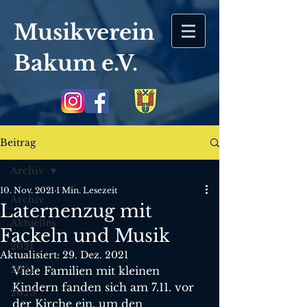
Musikverein
Bakum
e.V.
Beitrag
Archiv
10. Nov. 2021
1 Min. Lesezeit
Archiv
Laternenzug mit
Aktuelles
Fackeln und Musik
2021
Aktualisiert:
29. Dez. 2021
2022
Viele Familien mit kleinen 
Kindern fanden sich am 7.11. vor 
2023
der Kirche ein, um den 