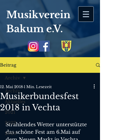
Musikverein
Bakum
e.V.
Beitrag
Archiv
12. Mai 2018
1 Min. Lesezeit
Archiv
Musikerbundesfest
Aktuelles
2018 in Vechta
2021
2022
Strahlendes Wetter unterstützte 
das schöne Fest am 6.Mai auf 
2023
dem Neuen Markt in Vechta.