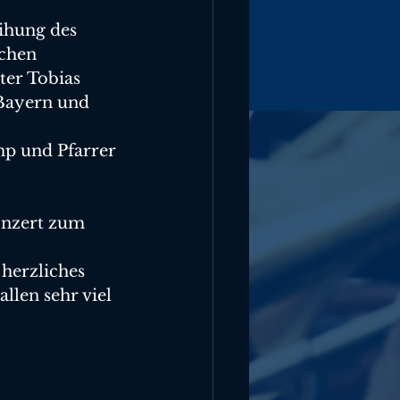
ihung des 
chen 
er Tobias 
Bayern und 
p und Pfarrer 
nzert zum 
herzliches 
llen sehr viel 