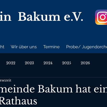
ein Bakum
e.V.
cht
Wir über uns
Termine
Probe/ Jugendorch
2022
2023
2024
2025
2026
esezeit
meinde Bakum hat ei
 Rathaus