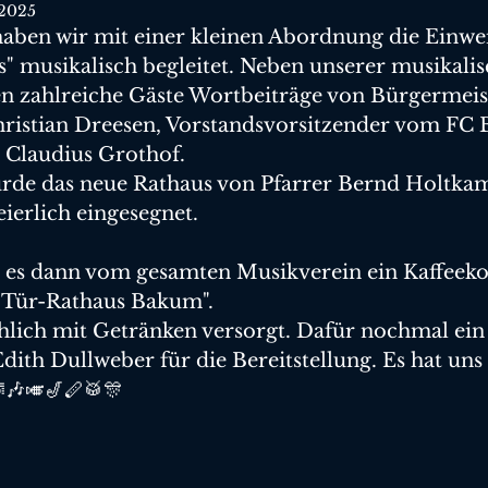
 2025
haben wir mit einer kleinen Abordnung die Einwe
" musikalisch begleitet. Neben unserer musikalis
n zahlreiche Gäste Wortbeiträge von Bürgermeist
hristian Dreesen, Vorstandsvorsitzender vom FC 
 Claudius Grothof. 
rde das neue Rathaus von Pfarrer Bernd Holtkam
eierlich eingesegnet.
es dann vom gesamten Musikverein ein Kaffeeko
n Tür-Rathaus Bakum". 
lich mit Getränken versorgt. Dafür nochmal ein 
ith Dullweber für die Bereitstellung. Es hat uns a
🎶🎺🎷🪈🥁🎊