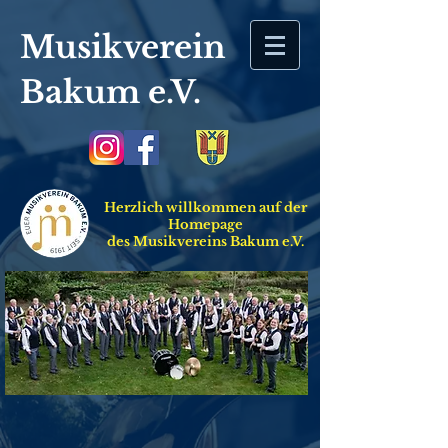
Musikverein
Bakum
e.V.
Herzlich willkommen auf der
Homepage
des Musikvereins Bakum e.V.