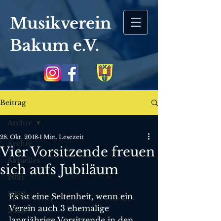
Musikverein
Bakum
e.V.
Beitrag
Archiv
28. Okt. 2018
1 Min. Lesezeit
Archiv
Vier Vorsitzende freuen
Aktuelles
sich aufs Jubiläum
2021
2022
Es ist eine Seltenheit, wenn ein 
Verein auch 3 ehemalige 
2023
langjährige Vorsitzende in den 