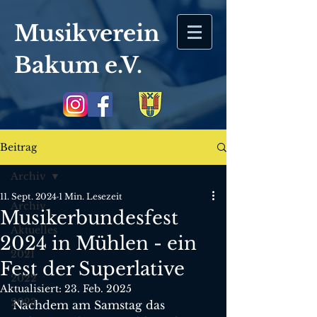
Musikverein
Bakum
e.V.
Beitrag
Archiv
11. Sept. 2024
1 Min. Lesezeit
Archiv
Musikerbundesfest
Aktuelles
2024 in Mühlen - ein
2021
Fest der Superlative
2022
Aktualisiert:
23. Feb. 2025
2023
Nachdem am Samstag das 