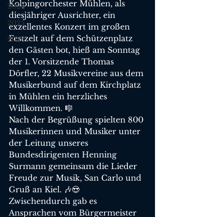
Kolpingorchester Mühlen, als 
2024
diesjähriger Ausrichter, ein 
2025
exzellentes Konzert im großen 
Festzelt auf dem Schützenplatz 
2026
den Gästen bot, hieß am Sonntag 
der 1. Vorsitzende Thomas 
Dörfler, 22 Musikvereine aus dem 
Musikerbund auf dem Kirchplatz 
in Mühlen ein herzliches 
Willkommen. 🎼
Nach der Begrüßung spielten 800 
Musikerinnen und Musiker unter 
der Leitung unseres 
Bundesdirigenten Henning 
Surmann gemeinsam die Lieder 
Freude zur Musik, San Carlo und 
Gruß an Kiel. 🎶😍
Zwischendurch gab es 
Ansprachen vom Bürgermeister 