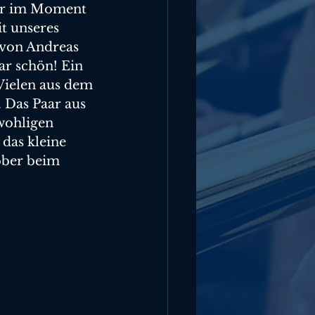
ber im Moment 
t unseres 
 von Andreas 
r schön! Ein 
Vielen aus dem 
 Das Paar aus 
wohligen 
das kleine 
ober beim 