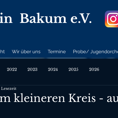
ein Bakum
e.V.
cht
Wir über uns
Termine
Probe/ Jugendorch
2022
2023
2024
2025
2026
 Lesezeit
m kleineren Kreis - a