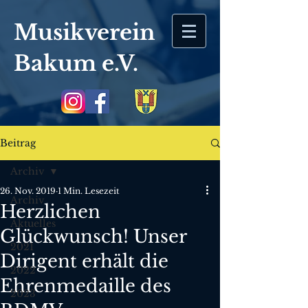
Musikverein
Bakum
e.V.
Beitrag
Archiv
26. Nov. 2019
1 Min. Lesezeit
Archiv
Herzlichen
Aktuelles
Glückwunsch! Unser
2021
Dirigent erhält die
2022
Ehrenmedaille des
2023