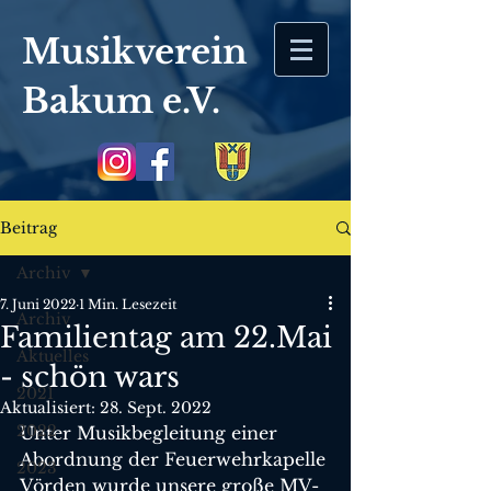
Musikverein
Bakum
e.V.
Beitrag
Archiv
7. Juni 2022
1 Min. Lesezeit
Archiv
Familientag am 22.Mai
Aktuelles
- schön wars
2021
Aktualisiert:
28. Sept. 2022
2022
Unter Musikbegleitung einer 
Abordnung der Feuerwehrkapelle 
2023
Vörden wurde unsere große MV-