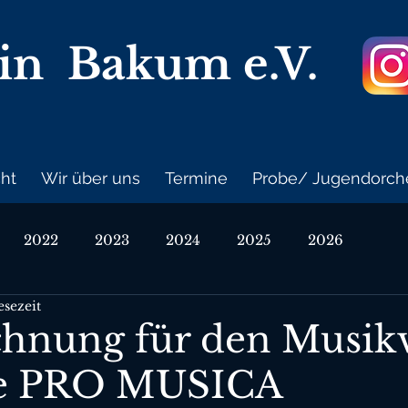
ein Bakum
e.V.
cht
Wir über uns
Termine
Probe/ Jugendorch
2022
2023
2024
2025
2026
esezeit
chnung für den Musik
te PRO MUSICA