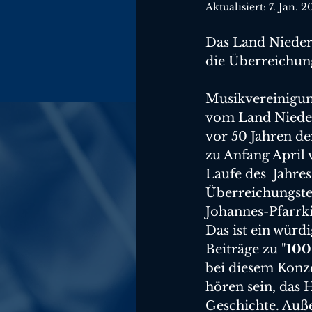
Aktualisiert:
7. Jan. 
Das Land Nieder
die Überreichun
Musikvereinigung
vom Land Nieder
vor 50 Jahren d
zu Anfang April 
Laufe des  Jahre
Überreichungster
Johannes-Pfarrk
Das ist ein würd
Beiträge zu "
100
bei diesem Konz
hören sein, das 
Geschichte. Auß