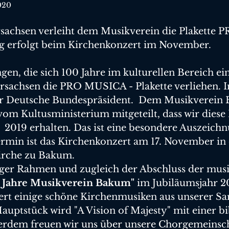
2020
sachsen verleiht dem Musikverein die Plakette 
g erfolgt beim Kirchenkonzert im November.
en, die sich 100 Jahre im kulturellen Bereich ein
sachsen die PRO MUSICA - Plakette verliehen. In
er Deutsche Bundespräsident.  Dem Musikverein
vom Kultusministerium mitgeteilt, dass wir diese 
s  2019 erhalten. Das ist eine besondere Auszeichn
min ist das Kirchenkonzert am 17. November in d
irche zu Bakum.
iger Rahmen und zugleich der Abschluss der musi
 Jahre Musikverein Bakum"
 im Jubiläumsjahr 2
ert einige schöne Kirchenmusiken aus unserer S
Hauptstück wird "A Vision of Majesty" mit einer bi
erdem freuen wir uns über unsere Chorgemeinscha