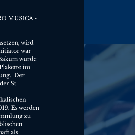
PRO MUSICA - 
setzen, wird 
itiator war 
 Bakum wurde 
Plakette im 
ung.  Der 
er St. 
kalischen 
019. Es werden 
ammlung zu 
blischen 
ft als 